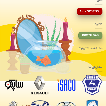
تلفن
02144181131
کاتالوگ
DOWNLOAD
نماد اعتماد الکترونیک
مشتریان ما