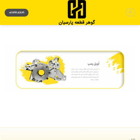
Ski
t
02144181131
conten